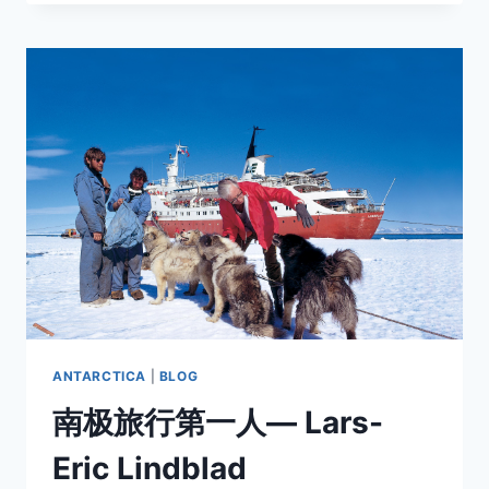
2
月
26
日，
南
极
大
陆
首
次
出
现
禽
流
感
ANTARCTICA
|
BLOG
南极旅行第一人— Lars-
Eric Lindblad