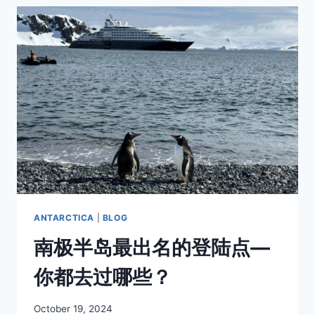
之
旅：
揭
开
南
极
动
物
的
神
秘
面
纱
ANTARCTICA
|
BLOG
南极半岛最出名的登陆点—
你都去过哪些？
By
October 19, 2024