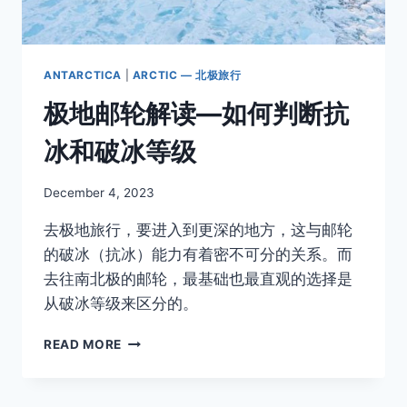
时
间
全
解
ANTARCTICA
|
ARCTIC — 北极旅行
析
极地邮轮解读—如何判断抗
冰和破冰等级
By
December 4, 2023
Author
去极地旅行，要进入到更深的地方，这与邮轮
的破冰（抗冰）能力有着密不可分的关系。而
去往南北极的邮轮，最基础也最直观的选择是
从破冰等级来区分的。
极
READ MORE
地
邮
轮