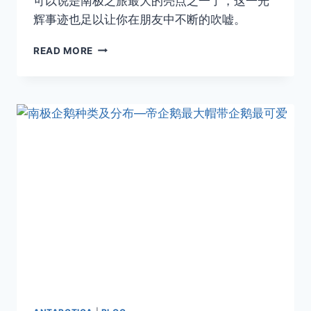
可以说是南极之旅最大的亮点之一了，这一光
辉事迹也足以让你在朋友中不断的吹嘘。
南
READ MORE
极
跳
水
—
跳
了
后
悔
一
分
钟
不
跳
后
悔
一
辈
子