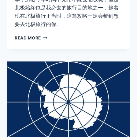
北极始终也是我必去的旅行目的地之一，趁着
现在北极旅行正当时，这篇攻略一定会帮到想
要去北极旅行的你.
最
READ MORE
全
面
的
北
极
旅
行
攻
略，
看
这
一
篇
就
够