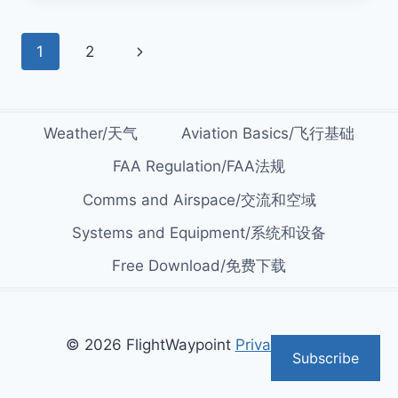
鹅
种
Page
Next
1
2
类
及
navigation
Page
分
布
—
Weather/天气
Aviation Basics/飞行基础
帝
企
FAA Regulation/FAA法规
鹅
Comms and Airspace/交流和空域
最
大
Systems and Equipment/系统和设备
帽
带
Free Download/免费下载
企
鹅
最
可
© 2026 FlightWaypoint
Privacy Policy
爱
Subscribe