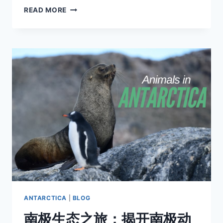
南
READ MORE
极
你
去
对
地
方
了
吗？
2023-
2024
航
季
南
极
登
陆
点
数
ANTARCTICA
|
BLOG
据
南极生态之旅：揭开南极动
地