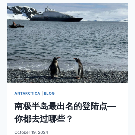
之
旅：
揭
开
南
极
动
物
的
神
秘
面
纱
ANTARCTICA
|
BLOG
南极半岛最出名的登陆点—
你都去过哪些？
By
October 19, 2024