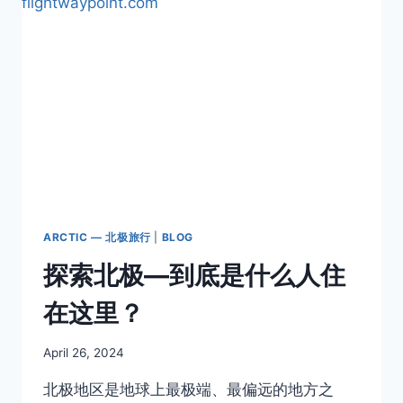
所
有？
ARCTIC — 北极旅行
|
BLOG
探索北极—到底是什么人住
在这里？
By
April 26, 2024
Author
北极地区是地球上最极端、最偏远的地方之