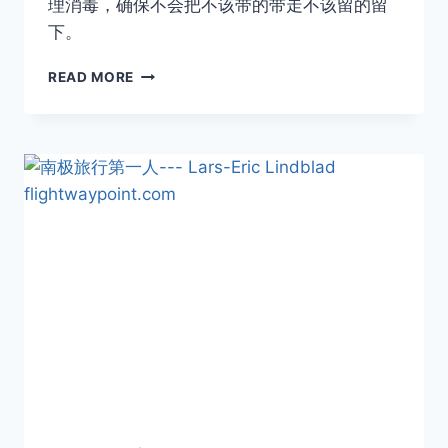
理消毒，确保不会把不该带的带走不该留的留
下。
2024
READ MORE
年
2
月
26
日，
南
极
大
陆
首
次
出
现
禽
流
感