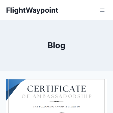
Skip
FlightWaypoint
to
content
Blog