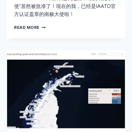
使”居然被批准了！现在的我，已经是IAATO官
方认证盖章的南极大使啦！
ANTARCTICA
READ MORE
AMBASSADOR:
南
极
大
使，
普
通
人
也
可
以！