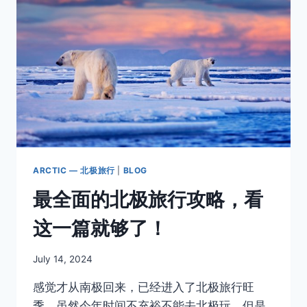
的
登
陆
点
—
你
都
去
过
哪
些？
ARCTIC — 北极旅行
|
BLOG
最全面的北极旅行攻略，看
这一篇就够了！
By
July 14, 2024
Author
感觉才从南极回来，已经进入了北极旅行旺
季，虽然今年时间不充裕不能去北极玩，但是