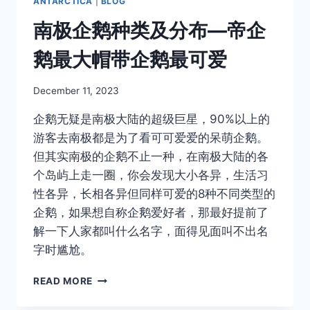
ANTARCTICA
|
BLOG
南极企鹅种类及分布—帝企
鹅最大帽带企鹅最可爱
By
December 11, 2023
Author
企鹅无疑是南极大陆的超级巨星，90%以上的
游客去南极都是为了看可可爱爱的呆萌企鹅。
但其实南极的企鹅不止一种，在南极大陆的各
个岛屿上走一圈，你会发现大小各异，生活习
性各异，长相各异但同样可爱的8种不同类型的
企鹅，如果想自称企鹅爱好者，那最好提前了
解一下人家都叫什么名字，面得见面叫不出名
字时尴尬。
南
READ MORE
极
企