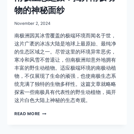
图
物的神秘面纱
By
November 2, 2024
Author
南极洲因其冰雪覆盖的极端环境而闻名于世，
这片广袤的冰冻大陆是地球上最原始、最纯净
的生态区域之一。尽管这里的环境异常恶劣，
寒冷和风雪不曾退让，但南极洲却意外地拥有
丰富的野生动植物。适应极端环境的南极动植
物，不仅展现了生命的顽强，也使南极生态系
统充满了独特的生物多样性。这篇文章就略略
探索一些南极具有代表性的野生动植物，揭开
这片白色大陆上神秘的生态奇观。
南
READ MORE
极
生
态