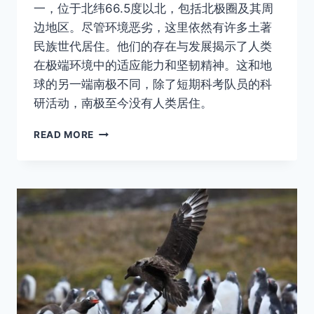
一，位于北纬66.5度以北，包括北极圈及其周
边地区。尽管环境恶劣，这里依然有许多土著
民族世代居住。他们的存在与发展揭示了人类
在极端环境中的适应能力和坚韧精神。这和地
球的另一端南极不同，除了短期科考队员的科
研活动，南极至今没有人类居住。
探
READ MORE
索
北
极
—
到
底
是
什
么
人
住
在