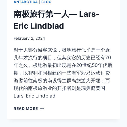
ANTARCTICA
|
BLOG
南极旅行第一人— Lars-
Eric Lindblad
By
February 2, 2024
Author
对于大部分游客来说，极地旅行似乎是一个近
几年才流行的项目，但其实它的历史已经有70
年之久。极地游最初出现是在20世纪50年代后
期，以智利和阿根廷的一些海军船只运载付费
游客前往南极的南设得兰群岛旅游为开端；而
现代的南极旅游业的开拓者则是瑞典裔美国
Lars-Eric Lindblad
南
READ MORE
极
旅
行