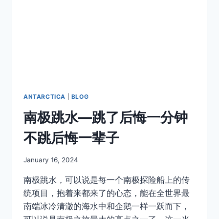
的
东
西
太
多
了！
ANTARCTICA
|
BLOG
南极跳水—跳了后悔一分钟
不跳后悔一辈子
By
January 16, 2024
Author
南极跳水，可以说是每一个南极探险船上的传
统项目，抱着来都来了的心态，能在全世界最
南端冰冷清澈的海水中和企鹅一样一跃而下，