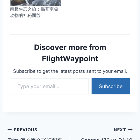
南极生态之旅：揭开南极
动物的神秘面纱
Discover more from
FlightWaypoint
Subscribe to get the latest posts sent to your email.
Type your email…
Subscribe
Post
PREVIOUS
NEXT