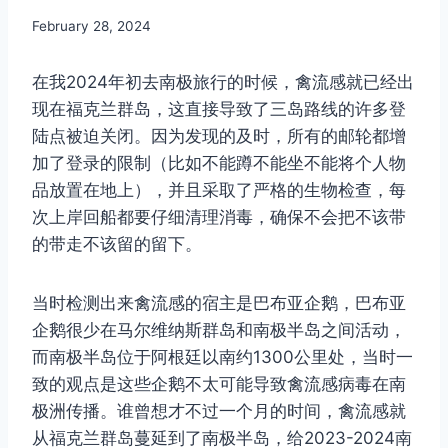
By
February 28, 2024
Author
在我2024年初去南极旅行的时候，禽流感就已经出
现在福克兰群岛，这直接导致了三岛路线的许多登
陆点被迫关闭。因为发现的及时，所有的邮轮都增
加了登录的限制（比如不能蹲不能坐不能将个人物
品放置在地上），并且采取了严格的生物检查，每
次上岸回船都要仔细清理消毒，确保不会把不该带
的带走不该留的留下。
当时检测出来禽流感的宿主是巴布亚企鹅，巴布亚
企鹅很少在马尔维纳斯群岛和南极半岛之间活动，
而南极半岛位于阿根廷以南约1300公里处，当时一
致的观点是这些企鹅不太可能导致禽流感病毒在南
极洲传播。谁曾想才不过一个月的时间，禽流感就
从福克兰群岛蔓延到了南极半岛，给2023-2024南